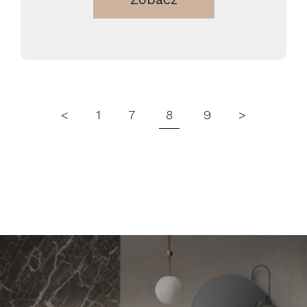
<
1
7
8
9
>