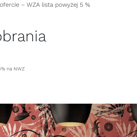
 ofercie – WZA lista powyżej 5 %
obrania
w 5% na NWZ