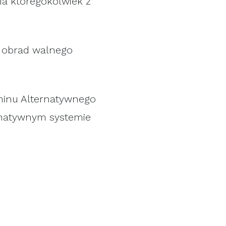
ia któregokolwiek z
s obrad walnego
aminu Alternatywnego
rnatywnym systemie