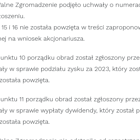
Walne Zgromadzenie podjęło uchwały o numerach
oszeniu.
15 i 16 nie została powzięta w treści zapropono
nej na wniosek akcjonariusza.
unktu 10 porządku obrad został zgłoszony prze
ły w sprawie podziału zysku za 2023, który zo
została powzięta.
unktu 11 porządku obrad został zgłoszony prze
ły w sprawie wypłaty dywidendy, który został
została powzięta.