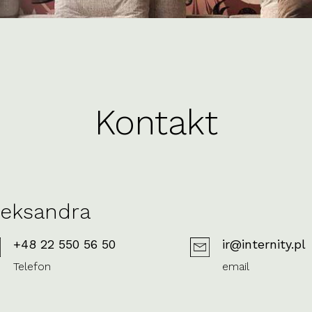
Kontakt
leksandra
+48 22 550 56 50
ir@internity.pl
Telefon
email