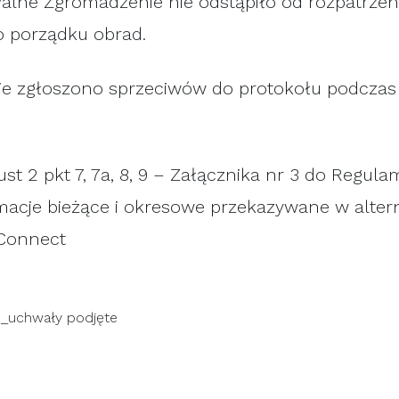
Walne Zgromadzenie nie odstąpiło od rozpatrzen
 porządku obrad.
nie zgłoszono sprzeciwów do protokołu podcza
st 2 pkt 7, 7a, 8, 9 – Załącznika nr 3 do Regul
macje bieżące i okresowe przekazywane w alte
Connect
_uchwały podjęte