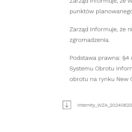
Zarząd informuje, że 
punktów planowanego
Zarząd informuje, że 
zgromadzenia.
Podstawa prawna: §4 u
Systemu Obrotu Infor
obrotu na rynku New 
Internity_WZA_20240620